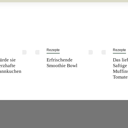
Rezepte
Rezepte
ürde sie
Erfrischende
Das lie
erzhafte
Smoothie Bowl
Saftig
fannkuchen
Muffin
Tomate