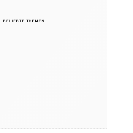
BELIEBTE THEMEN
Wollwalk, Loden, Wollfleece und
Walkfilz – das sind die
Unterschiede
Darum solltest du Wildvögel auch
im Frühling füttern
Rodeln, Skifahren,
Schlittschuhlaufen: Helm nicht
vergessen!
Abenteuer und Erholung:
Familienurlaub in der
Wildschönau