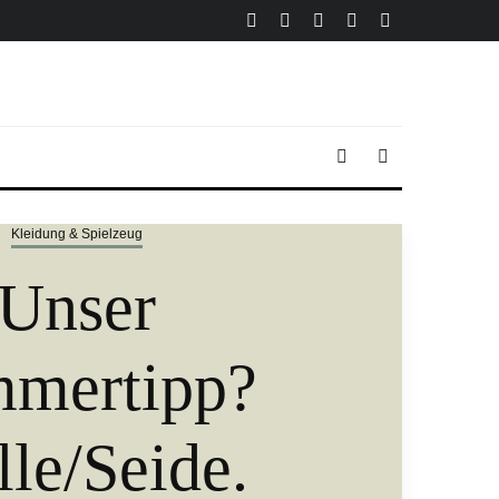
Kleidung & Spielzeug
Unser
mertipp?
le/Seide.