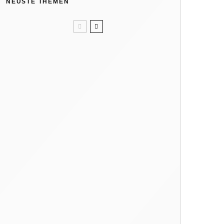
NEUSTE THEMEN
Unser Sommertipp? Wolle/Seide.
Kindergeburtstag: Wir feiern in
der Natur
Like ice in the sunshine! 4x Eis
ohne Eismaschine
Verbrennungsgefahr: So heiß
können Spielgeräte im Sommer
werden
Warum dein Kind regelmäßig
barfuß gehen sollte
Hat die Natur 10 Jahreszeiten?