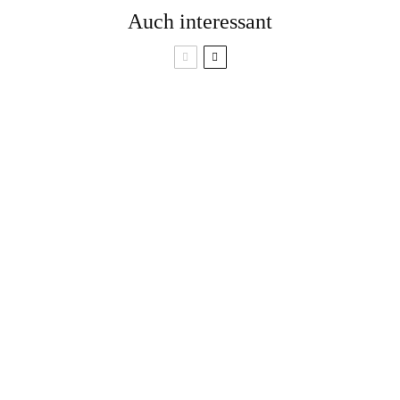
Auch interessant
Energiekick:
Dieser DIY-
Cremiger Birnen
Adventskranz kostet
Erdnuss Shake
weniger als 10 Euro
Wintergemüse – diese
Sorten bekommst du
jetzt aus regionalem
Herrlich fluffige
Anbau
Kräuter Focaccia