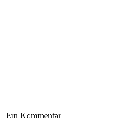
Kerzenreste zu neuen
Ideen aus Salzteig –
Kerzen verarbeiten
mit Grundrezept!
Zauberhafte
Herbstdeko: Laterne
Ein einfacher
aus Pappmaché und
Getränkekarton wird
Herbstlaub
zum Vogelfutter-Haus
Ein Kommentar