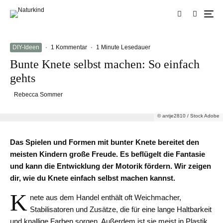
DIY-Ideen
·
1 Kommentar
·
1 Minute Lesedauer
Bunte Knete selbst machen: So einfach
gehts
Rebecca Sommer
© antje2810 / Stock Adobe
Das Spielen und Formen mit bunter Knete bereitet den
meisten Kindern große Freude. Es beflügelt die Fantasie
und kann die Entwicklung der Motorik fördern. Wir zeigen
dir, wie du Knete einfach selbst machen kannst.
K
nete aus dem Handel enthält oft Weichmacher,
Stabilisatoren und Zusätze, die für eine lange Haltbarkeit
und knallige Farben sorgen. Außerdem ist sie meist in Plastik