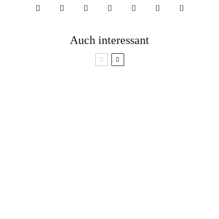
Auch interessant
Überbackener
Wie frisch vom
Chicorée mit
Bäcker: Dinkel-
Kürbiskernen
Vollkornbrot
Spargelsuppe aus
Saftiges Kartoffel