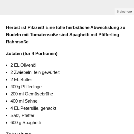
© gkrphoto
Herbst ist Pilzzeit!
Eine tolle herbstliche Abwechslung zu
Nudeln mit Tomatensoße sind Spaghetti mit Pfifferling
Rahmsoße.
Zutaten (für 4 Portionen)
2 EL
Olivenöl
2 Zwiebeln
, fein gewürfelt
2 EL
Butter
400g Pfifferlinge
200 ml
Gemüsebrühe
400 ml
Sahne
4 EL
Petersilie
,
gehackt
Salz, Pfeffer
600 g Spaghetti