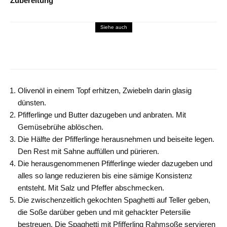
Zubereitung
Siehe auch
Rezepte
Schnelle Walnusssoße ohne Kochen!
Olivenöl
in einem Topf
erhitzen, Zwiebeln darin glasig
dünsten.
Pfifferlinge und Butter dazugeben
und
anbraten.
Mit
Gemüsebrühe ablöschen.
Die Hälfte der Pfifferlinge
herausnehmen
und beiseite legen.
Den Rest mit Sahne auffüllen und pürieren.
Die herausgenommenen Pfifferlinge wieder
da
zugeben und
alles so lange reduzieren bis eine sämige Konsistenz
entsteht
.
Mit Salz und Pfeffer abschmecken.
Die z
wischenzeitlich gekochte
n
Spaghetti
auf Teller geben
,
die Soße darüber geben und
mit
gehackte
r
Petersilie
bestreuen. Die Spaghetti mit Pfifferling Rahmsoße servieren