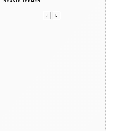
NEUSTE THEMEN
Kindergeburtstag: Wir feiern in
der Natur
Like ice in the sunshine! 4x Eis
ohne Eismaschine
Verbrennungsgefahr: So heiß
können Spielgeräte im Sommer
werden
Warum dein Kind regelmäßig
barfuß gehen sollte
Hat die Natur 10 Jahreszeiten?
Der phänologische Kalender