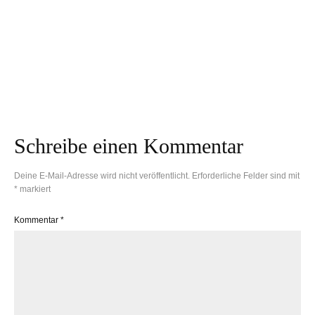
Nicht nur für kleine
Erstaunlich leckerer
Seefahrer:innen –
Snack aus der Natur:
Überbackene
Löwenzahn im
Kartoffel-Schiffchen
Teigmantel
Schreibe einen Kommentar
Deine E-Mail-Adresse wird nicht veröffentlicht.
Erforderliche Felder sind mit
*
markiert
Kommentar
*