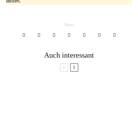
lassen.
Teilen
Auch interessant
Gebackene Polenta
Schnelle
mit Tomaten, Käse
Walnusssoße ohne
und Thymian
Kochen!