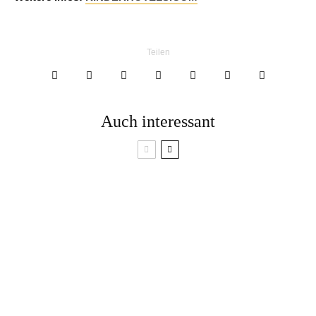
Teilen
Auch interessant
Gewinne 1 von 10
Moore, Märchen,
Flaschen gesundes
Meditation: Neue
Trinkmoor von
Erlebnisse mit dem
SonnenMoor
Almbutler