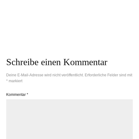
Draußen unterwegs:
So findest du den
Hier zelebriert der
passenden
Süden von Kärnten
Schreibtisch für dein
seine Natur
Kind
Schreibe einen Kommentar
Deine E-Mail-Adresse wird nicht veröffentlicht.
Erforderliche Felder sind mit
*
markiert
Kommentar
*