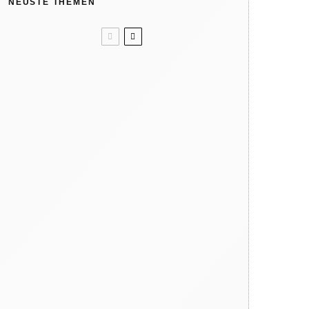
NEUSTE THEMEN
Unser Sommertipp? Wolle/Seide.
Kindergeburtstag: Wir feiern in
der Natur
Like ice in the sunshine! 4x Eis
ohne Eismaschine
Verbrennungsgefahr: So heiß
können Spielgeräte im Sommer
werden
Warum dein Kind regelmäßig
barfuß gehen sollte
Hat die Natur 10 Jahreszeiten?