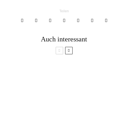
Teilen
Auch interessant
Blätterteig-Teilchen
Spargelsuppe aus
gefüllt mit Spinat und
Schalen kochen
Gorgonzola