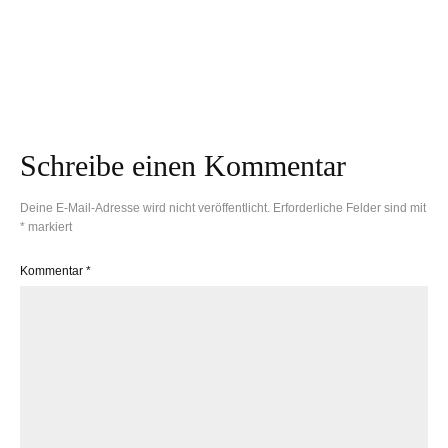
Gebackene Polenta
mit Tomaten, Käse
Köstliche Falafel mit
und Thymian
frischer Petersilie
Schreibe einen Kommentar
Deine E-Mail-Adresse wird nicht veröffentlicht.
Erforderliche Felder sind mit
*
markiert
Kommentar
*