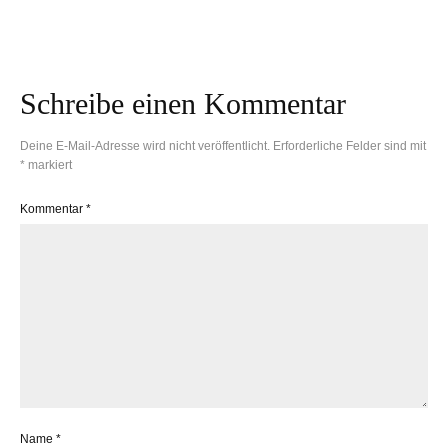
Geldbeutel und Klima
Sonnendorf Meransen
Schreibe einen Kommentar
Deine E-Mail-Adresse wird nicht veröffentlicht.
Erforderliche Felder sind mit
*
markiert
Kommentar
*
Name
*