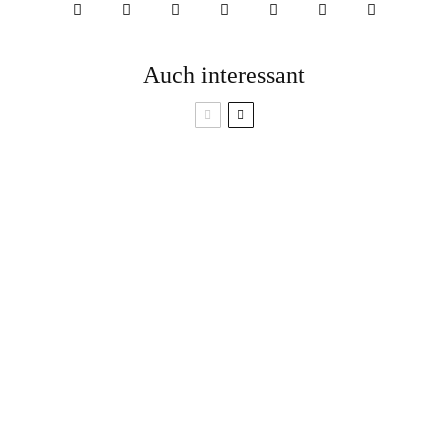
Auch interessant
Schlafprobleme in der
Schwangerschaft?
Die 10 besten Tipps
Diese Tipps können
für den Anbau von
helfen!
Tomaten
7 Tipps zum richtigen
Heizen: So schonst du
Willkommen im