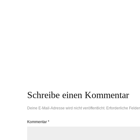
So machst du Butter einfach
selbst – mit nur einer Zutat und
ohne Strom!
Schreibe einen Kommentar
Deine E-Mail-Adresse wird nicht veröffentlicht.
Erforderliche Felder
Kommentar
*