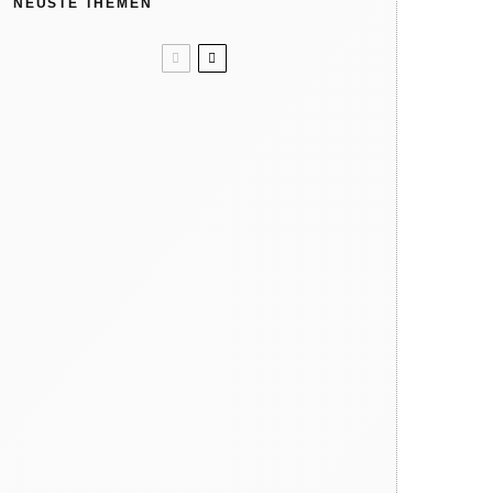
NEUSTE THEMEN
Kindergeburtstag: Wir feiern in
der Natur
Like ice in the sunshine! 4x Eis
ohne Eismaschine
Verbrennungsgefahr: So heiß
können Spielgeräte im Sommer
werden
Warum dein Kind regelmäßig
barfuß gehen sollte
Hat die Natur 10 Jahreszeiten?
Der phänologische Kalender