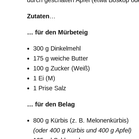
durch geschälten Apfel (etwa Boskop ode
Zutaten
…
… für den Mürbeteig
300 g Dinkelmehl
175 g weiche Butter
100 g Zucker (Weiß)
1 Ei (M)
1 Prise Salz
… für den Belag
800 g Kürbis (z. B. Melonenkürbis)
(oder 400 g Kürbis und 400 g Apfel)