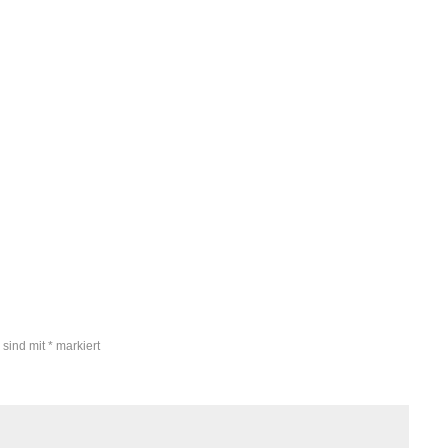
Köstliches Wintergemüse:
Rosenkohl-Brot-Auflauf
 sind mit
*
markiert