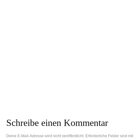
Borkenkäfer:
Studien bestätigen:
Profiteure des
„Heimtiere machen
Klimawandels?!
happy“
Raus aus der Krise,
Heimische Vögel im
rein in den Wald!
Winter richtig füttern
Schreibe einen Kommentar
Deine E-Mail-Adresse wird nicht veröffentlicht.
Erforderliche Felder sind mit