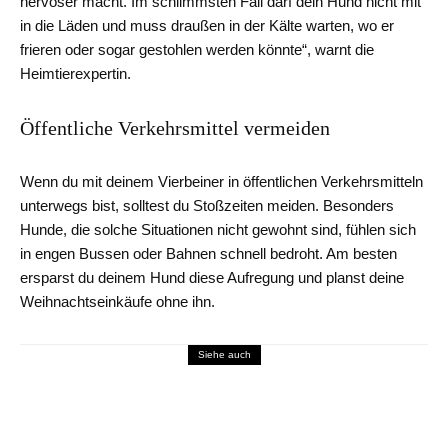
nervöser macht. Im schlimmsten Fall darf dein Hund nicht mit
in die Läden und muss draußen in der Kälte warten, wo er
frieren oder sogar gestohlen werden könnte“, warnt die
Heimtierexpertin.
Öffentliche Verkehrsmittel vermeiden
Wenn du mit deinem Vierbeiner in öffentlichen Verkehrsmitteln
unterwegs bist, solltest du Stoßzeiten meiden. Besonders
Hunde, die solche Situationen nicht gewohnt sind, fühlen sich
in engen Bussen oder Bahnen schnell bedroht. Am besten
ersparst du deinem Hund diese Aufregung und planst deine
Weihnachtseinkäufe ohne ihn.
Siehe auch
Pflanzen & Tiere
Igel in Not? So erkennst du, ob das
Stacheltier deine Hilfe braucht