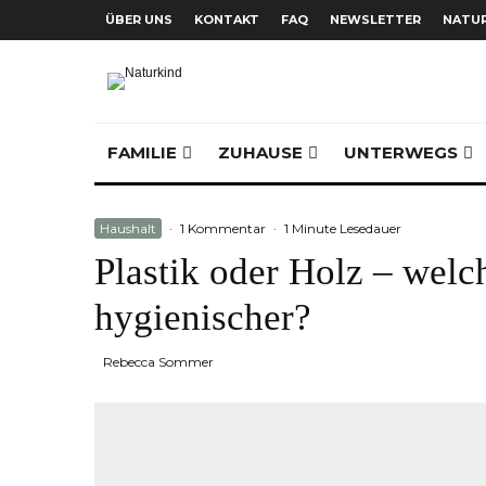
ÜBER UNS
KONTAKT
FAQ
NEWSLETTER
NATUR
FAMILIE
ZUHAUSE
UNTERWEGS
Haushalt
·
1 Kommentar
·
1 Minute Lesedauer
Plastik oder Holz – welch
hygienischer?
Rebecca Sommer