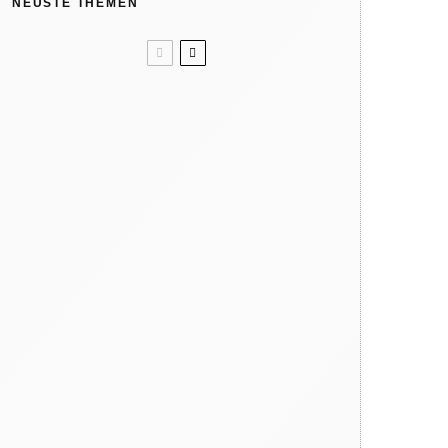
NEUSTE THEMEN
Unser Sommertipp? Wolle/Seide.
Kindergeburtstag: Wir feiern in
der Natur
Like ice in the sunshine! 4x Eis
ohne Eismaschine
Verbrennungsgefahr: So heiß
können Spielgeräte im Sommer
werden
Warum dein Kind regelmäßig
barfuß gehen sollte
Hat die Natur 10 Jahreszeiten?