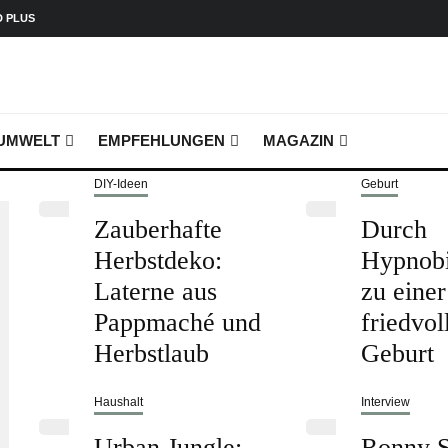
D PLUS
UMWELT
EMPFEHLUNGEN
MAGAZIN
DIY-Ideen
Geburt
Zauberhafte
Durch
Herbstdeko:
Hypnobi
Laterne aus
zu einer
Pappmaché und
friedvol
Herbstlaub
Geburt
Haushalt
Interview
Urban Jungle:
Ronny S