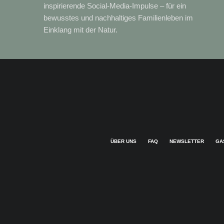
inspirierende Social-Media-Impulse – für ein
bewusstes und nachhaltiges Familienleben im
Einklang mit der Natur.
ÜBER UNS
FAQ
NEWSLETTER
GA