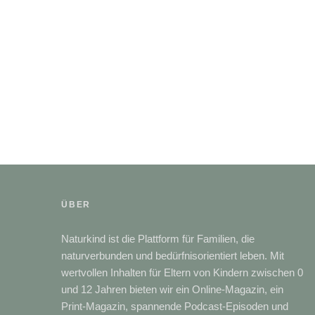
ÜBER
Naturkind ist die Plattform für Familien, die
naturverbunden und bedürfnisorientiert leben. Mit
wertvollen Inhalten für Eltern von Kindern zwischen 0
und 12 Jahren bieten wir ein Online-Magazin, ein
Print-Magazin, spannende Podcast-Episoden und