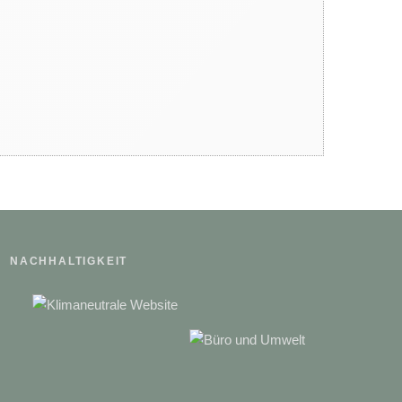
Tierisch starke Ferien um
ULRICHSHOF Nature • Family •
Design
Wo Familien über sich hinaus
wachsen: Unsere Erfahrungen bei
XLETIX Kids
NACHHALTIGKEIT