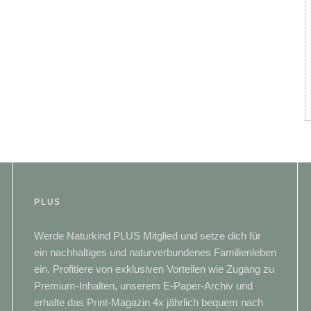
PLUS
Werde Naturkind PLUS Mitglied und setze dich für
ein nachhaltiges und naturverbundenes Familienleben
ein. Profitiere von exklusiven Vorteilen wie Zugang zu
Premium-Inhalten, unserem E-Paper-Archiv und
erhalte das Print-Magazin 4x jährlich bequem nach