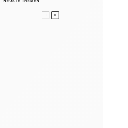
NEUSTE THEMEN
Kindergeburtstag: Wir feiern in
der Natur
Like ice in the sunshine! 4x Eis
ohne Eismaschine
Verbrennungsgefahr: So heiß
können Spielgeräte im Sommer
werden
Warum dein Kind regelmäßig
barfuß gehen sollte
Hat die Natur 10 Jahreszeiten?
Der phänologische Kalender