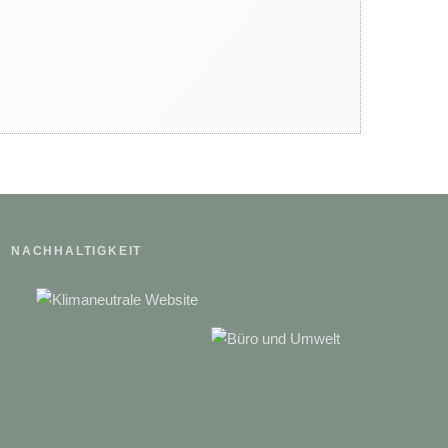
Der phänologische Kalender
Tierisch starke Ferien um
ULRICHSHOF Nature • Family •
Design
NACHHALTIGKEIT