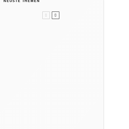
NEUSTE THEMEN
Unser Sommertipp? Wolle/Seide.
Kindergeburtstag: Wir feiern in
der Natur
Like ice in the sunshine! 4x Eis
ohne Eismaschine
Verbrennungsgefahr: So heiß
können Spielgeräte im Sommer
werden
Warum dein Kind regelmäßig
barfuß gehen sollte
Hat die Natur 10 Jahreszeiten?