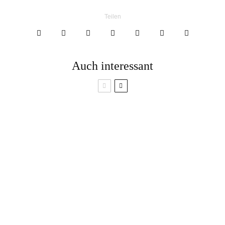
Teilen
Auch interessant
Ausscheidungskommu
nikation: So
funktioniert die
Stoffwindeln: Tipps
Windelfrei-Methode
für Anfänger:innen