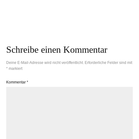
Warum du dir eine
Tragehilfe zulegen
Zarte Babyhaut mit
und was du beim
dem Besten aus der
Kauf beachten solltest
Natur
Schreibe einen Kommentar
Deine E-Mail-Adresse wird nicht veröffentlicht.
Erforderliche Felder sind mit
*
markiert
Kommentar
*