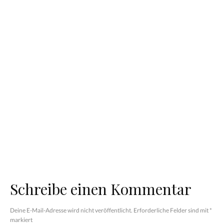
7 Ideen, wie dein
Kind Kontakt zu
Tieren haben kann
Vegane
– ohne eigenes
Energiekugeln in 5
Haustier
Minuten zubereitet
Schwitzen fürs
Nicht nur fürs
Immunsystem:
Wochenbett:
Sauna für Groß und
„Stillkugeln“ als
Klein
gesunder Snack
Schreibe einen Kommentar
Deine E-Mail-Adresse wird nicht veröffentlicht.
Erforderliche Felder sind mit
*
markiert