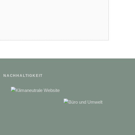
Der phänologische Kalender
Tierisch starke Ferien um
ULRICHSHOF Nature • Family •
Design
NACHHALTIGKEIT