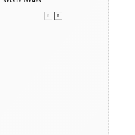
NEUSTE THEMEN
Unser Sommertipp? Wolle/Seide.
Kindergeburtstag: Wir feiern in
der Natur
Like ice in the sunshine! 4x Eis
ohne Eismaschine
Verbrennungsgefahr: So heiß
können Spielgeräte im Sommer
werden
Warum dein Kind regelmäßig
barfuß gehen sollte
Hat die Natur 10 Jahreszeiten?