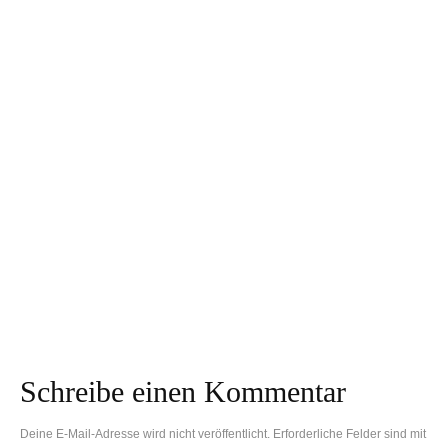
Gastfamilie für ein
Adventskalender
Au-pair werden? Das
befüllen: Mehr als 60
solltest du vorher
Ideen für Naturkinder
wissen!
Traditionelle
Verbrennungsgefahr:
Geburtsrituale
So heiß können
weltweit: Was wir von
Spielgeräte im
anderen Kulturen
Sommer werden
lernen können
Schreibe einen Kommentar
Deine E-Mail-Adresse wird nicht veröffentlicht.
Erforderliche Felder sind mit