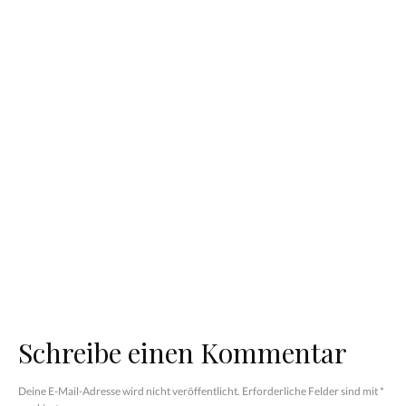
Schneller
schwanger durch
Skiurlaub im
Mönchspfeffer? Das
Winterwunderland
ist dran an diesem
Trysil
Tipp
Kühlschrank
So lernt dein Kind
richtig einräumen
ganz einfach
– so gehts
schnitzen
Schreibe einen Kommentar
Deine E-Mail-Adresse wird nicht veröffentlicht.
Erforderliche Felder sind mit
*