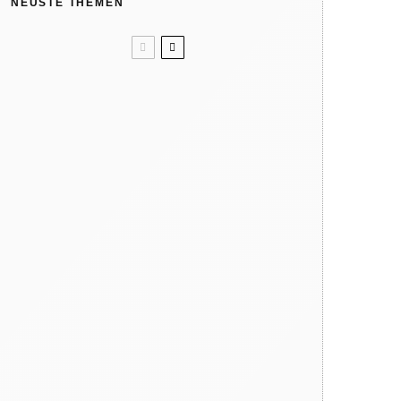
NEUSTE THEMEN
Unser Sommertipp? Wolle/Seide.
Kindergeburtstag: Wir feiern in
der Natur
Like ice in the sunshine! 4x Eis
ohne Eismaschine
Verbrennungsgefahr: So heiß
können Spielgeräte im Sommer
werden
Warum dein Kind regelmäßig
barfuß gehen sollte
Hat die Natur 10 Jahreszeiten?