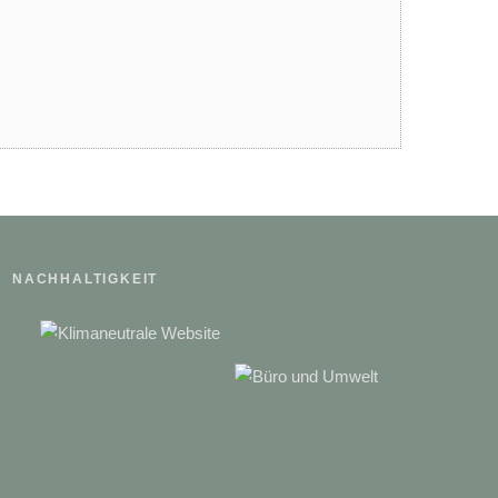
Der phänologische Kalender
Tierisch starke Ferien um
ULRICHSHOF Nature • Family •
Design
NACHHALTIGKEIT