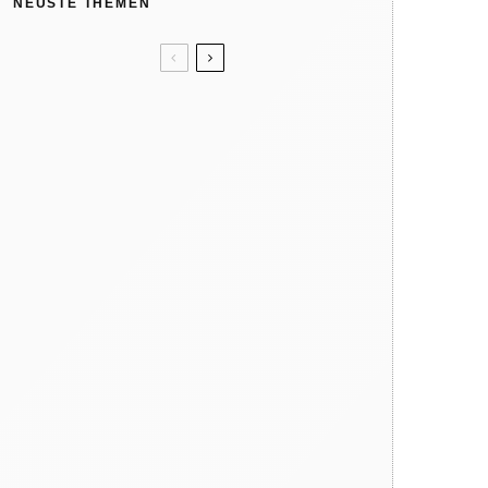
NEUSTE THEMEN
Unser Sommertipp? Wolle/Seide.
Kindergeburtstag: Wir feiern in
der Natur
Like ice in the sunshine! 4x Eis
ohne Eismaschine
Verbrennungsgefahr: So heiß
können Spielgeräte im Sommer
werden
Warum dein Kind regelmäßig
barfuß gehen sollte
Hat die Natur 10 Jahreszeiten?