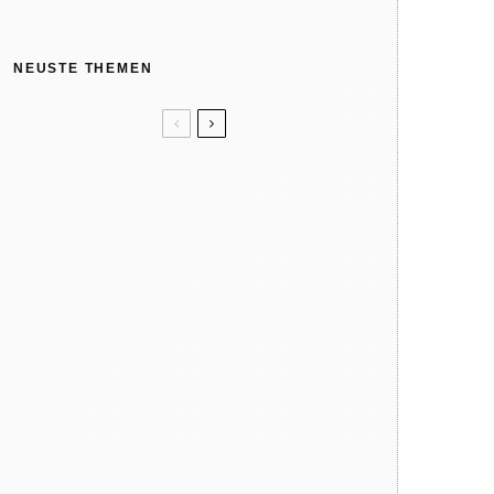
NEUSTE THEMEN
Unser Sommertipp? Wolle/Seide.
Kindergeburtstag: Wir feiern in
der Natur
Like ice in the sunshine! 4x Eis
ohne Eismaschine
Verbrennungsgefahr: So heiß
können Spielgeräte im Sommer
werden
Warum dein Kind regelmäßig