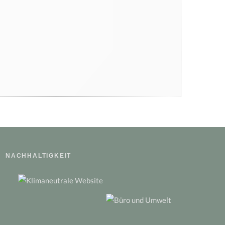
barfuß gehen sollte
Hat die Natur 10 Jahreszeiten?
Der phänologische Kalender
Tierisch starke Ferien um
ULRICHSHOF Nature • Family •
Design
NACHHALTIGKEIT