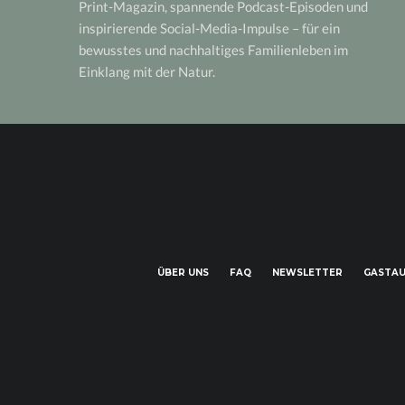
Print-Magazin, spannende Podcast-Episoden und
inspirierende Social-Media-Impulse – für ein
bewusstes und nachhaltiges Familienleben im
Einklang mit der Natur.
ÜBER UNS
FAQ
NEWSLETTER
GASTAU