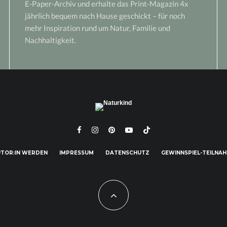
E-Paper-Archiv und erhalte das Print-Magazin 4x
jährlich bequem nach Hause geschickt – für noch
mehr Inspiration rund um Natur, Familie und
Nachhaltigkeit.
TOR:IN WERDEN
IMPRESSUM
DATENSCHUTZ
GEWINNSPIEL-TEILNA