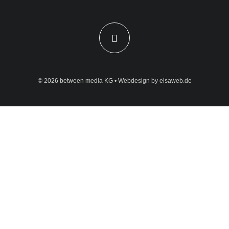
© 2026
between media KG
• Webdesign by
elsaweb.de